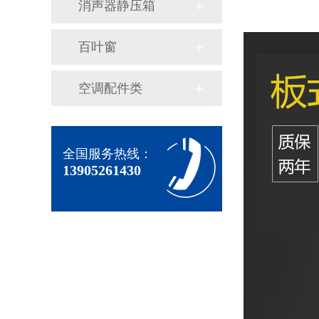
消声器静压箱
百叶窗
空调配件类
全国服务热线：
13905261430